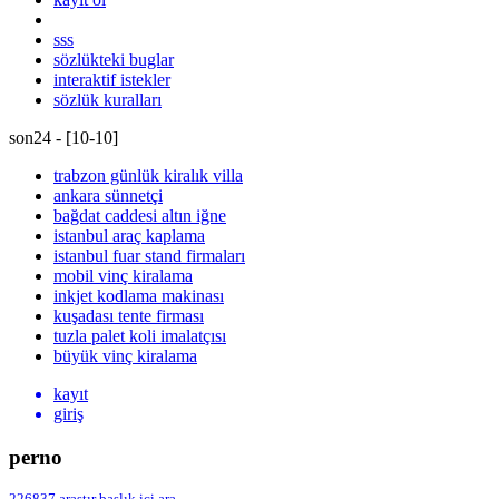
sss
sözlükteki buglar
interaktif istekler
sözlük kuralları
son24 - [
10
-
10
]
trabzon günlük kiralık villa
ankara sünnetçi
bağdat caddesi altın iğne
istanbul araç kaplama
istanbul fuar stand firmaları
mobil vinç kiralama
inkjet kodlama makinası
kuşadası tente firması
tuzla palet koli imalatçısı
büyük vinç kiralama
kayıt
giriş
perno
226837
araştır
başlık içi ara