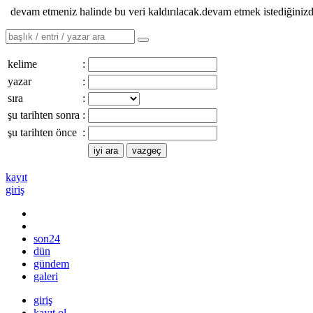
devam etmeniz halinde bu veri kaldırılacak.devam etmek istediğiniz
kelime
:
yazar
:
sıra
:
şu tarihten sonra
:
şu tarihten önce
:
kayıt
giriş
son24
dün
gündem
galeri
giriş
kayıt ol