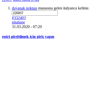
dayanak noktası
manasına gelen italyanca kelime.
#332403
pitaliane
31.03.2020 - 07:20
entri girebilmek için giriş yapın